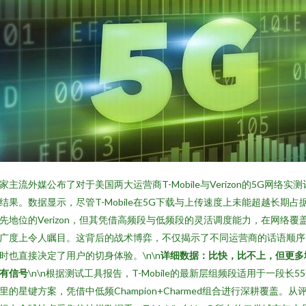
家主流外媒公布了对于美国两大运营商T-Mobile与Verizon的5G网络实测
结果。数据显示，尽管T-Mobile在5G下载与上传速度上未能超越长期占
先地位的Verizon，但其凭借高频段与低频段的灵活调度能力，在网络覆
广度上令人瞩目。这背后的战术博弈，不仅揭示了不同运营商的话语顺序
时也直接决定了用户的切身体验。\n\n
详细数据：比快，比不上，但更多
有信号
\n\n根据测试工具报告，T-Mobile的最新层组频段适用于一段长55
里的星键方案，凭借中低频Champion+Charmed组合进行深耕覆盖。从