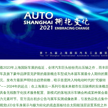
着2023年上海国际车展的临近，全球汽车巨头纷纷亮出压轴之作，而丰
车及旗下豪华品牌雷克萨斯的最新概念车型成为本届车展最令人期待的重
元。发布方最新声明结合趋势前瞻，暗示首度跨入纯电动时代的“究极转
”——2024年的起点：在上海展出一系列引领未来都市生活脉搏的实体概
具备无线数字化技术服务配置、新模式的落地演示车辆会构成某种展会最
力元素环节。官方流出初步公告与展车实测成像效果，引发热议焦点集中
视觉LED全车身展示与极为轻化的底盘面板结合太阳能顶层设置系统之外