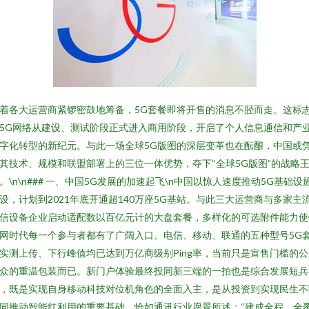
着各大运营商紧锣密鼓地筹备，5G套餐即将开售的消息不胫而走。这标
5G网络从建设、测试阶段正式进入商用阶段，开启了个人信息通信和产
字化转型的新纪元。与此一场全球5G版图的深层变革也在酝酿，中国或
其技术、规模和联盟部署上的三位一体优势，夺下“全球5G版图”的战略
。\n\n### 一、中国5G发展的加速起飞\n中国以惊人速度推动5G基础设
设，计划到2021年底开通超140万座5G基站。与此三大运营商与多家主
信设备企业启动适配数以百亿元计的大盘套餐，多样化的可选附件能力使
网时代每一个参与者都有了广阔入口。电信、移动、联通的五种型号5G
实测上传、下行峰值均已达到万亿商级别Ping率，当前只是宣售门槛的公
众的重温包装而已。新门户体验最终投同新三端的一拍也是综合发展短兵
，既是实现自身移动科技对位机角色的全面入主，是从投资到实现民生不
同推动智能红利用的重要基础。恰如通讯行业愿景所述：“建成全程、全