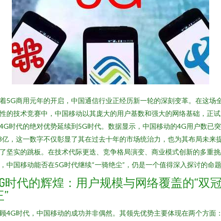
着5G商用元年的开启，中国通信行业正经历新一轮的深刻变革。在这场
性的技术竞赛中，中国移动以其庞大的用户基数和强大的网络基础，正试
4G时代的绝对优势延续到5G时代。数据显示，中国移动的4G用户数已
.3亿，这一数字不仅彰显了其在过去十年的市场统治力，也为其布局未来
了坚实的跳板。在技术代际更迭、竞争格局演变、商业模式创新的多重挑
，中国移动能否在5G时代继续“一骑绝尘”，仍是一个值得深入探讨的命
4G时代的辉煌：用户规模与网络覆盖的“双
王”
顾4G时代，中国移动的成功并非偶然。其领先优势主要体现在两个方面