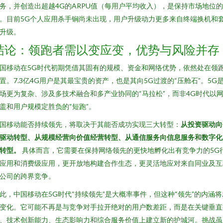
务，并创造出超越4G的ARPU值（每用户平均收入），是保持市场地位
。目前5G个人应用杀手锏尚未出现，用户升级动力更多来自终端换机和
升级。
结论：领跑者需以变应变，优势与风险并存
国移动在5G时代初期凭借其固有的规模、资金和网络优势，依然处在领
置。7.3亿4G用户是其最宝贵的资产，也是其向5G过渡的“压舱石”。5G
场更为复杂、涉及多技术融合和多产业协同的“马拉松”，而非4G时代以
盖和用户规模定胜负的“短跑”。
国移动能否持续领先，将取决于其能否成功实现三大转型：
从投资驱动向
驱动转型、从规模经营向价值经营转型、从通信服务向信息服务和数字化
转型。
具体而言，它需要在保持网络领先的更快地孵化出有竞争力的5G
应用和消费级应用，更开放地构建合作生态，更灵活地应对来自同业及互
公司的跨界竞争。
此，中国移动在5G时代“持续领先”是大概率事件，但这种“领先”的内涵将
变化。它可能不再是与竞争对手拉开绝对的用户数差距，而是在关键垂直
、技术创新能力、生态影响力和综合服务价值上建立新的护城河。挑战虽