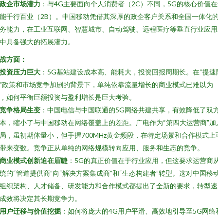
政企市场潜力
：与4G主要面向个人消费者（2C）不同，5G的核心价值在
能千行百业（2B）。中国移动凭借其深厚的政企客户关系和全国一体化
务能力，在工业互联网、智慧城市、自动驾驶、远程医疗等垂直行业应用
中具备强大的拓展潜力。
战方面：
投资压力巨大
：5G基站建设成本高、能耗大，投资回报周期长。在“提速
”政策和市场竞争加剧的背景下，单纯依靠流量增长的商业模式已难以为
，如何平衡巨额投资与盈利增长是巨大考验。
竞争格局生变
：中国电信与中国联通的5G网络共建共享，有效降低了双
本，缩小了与中国移动在网络覆盖上的差距。广电作为“第四大运营商”加
局，虽初期体量小，但手握700MHz黄金频段，在特定场景和合作模式上
带来变数。竞争正从单纯的网络规模转向应用、服务和生态的竞争。
商业模式创新迫在眉睫
：5G的真正价值在于行业应用，但这要求运营商
统的“管道提供商”向“解决方案集成商”和“生态构建者”转型。这对中国移
组织架构、人才储备、研发能力和合作模式都提出了全新的要求，转型速
成效将决定其长期竞争力。
用户迁移与价值挖掘
：如何将庞大的4G用户平滑、高效地引导至5G网络