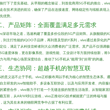
验打下了坚实基础。从早期的概念验证，到首批商用5G手机的推出，viv
走在技术演进的前沿，确保了产品在连接速度、网络稳定性与续航表现上
先优势。
二、产品矩阵：全面覆盖满足多元需求
ivo深谙市场之道，迅速构建了覆盖多价位段的5G产品矩阵。从旗舰级的X
，到主打性能的iQOO子品牌，再到普及型的Y系列，vivo通过差异化的
定位，满足了从科技尝鲜者到大众消费者的广泛需求。其产品不仅强调极
5G速度体验，更在影像系统、游戏性能、工业设计等方面持续创新，将5
力与用户核心场景深度结合，推动了5G手机从“能用”到“好用”的跨越。
三、生态协同：超越手机的智慧互联
G的意义远不止于手机。vivo正积极布局以手机为核心的智慧生态体系。
自主研发的Jovi智能助手、多设备互联协议，以及与应用开发者、内容服
的紧密合作，vivo致力于打造一个无缝连接的智慧生活场景。从智能家居
载互联，从AR/VR到云游戏，vivo正推动5G技术赋能更广泛的终端与服
，这为其在未来的物联网竞争中占据了有利位置。