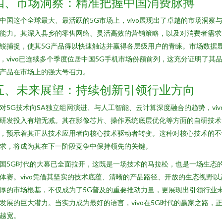
四、市场洞察：精准把握中国消费脉搏
中国这个全球最大、最活跃的5G市场上，vivo展现出了卓越的市场洞察
能力。其深入县乡的零售网络、灵活高效的营销策略，以及对消费者需求
锐捕捉，使其5G产品得以快速触达并赢得各层级用户的青睐。市场数据
，vivo已连续多个季度位居中国5G手机市场份额前列，这充分证明了其
产品在市场上的强大号召力。
五、未来展望：持续创新引领行业方向
对5G技术向SA独立组网演进、与人工智能、云计算深度融合的趋势，viv
研发投入有增无减。其在影像芯片、操作系统底层优化等方面的自研技术
，预示着其正从技术应用者向核心技术驱动者转变。这种对核心技术的不
求，将成为其在下一阶段竞争中保持领先的关键。
国5G时代的大幕已全面拉开，这既是一场技术的马拉松，也是一场生态
体赛。vivo凭借其坚实的技术底蕴、清晰的产品路径、开放的生态视野以
厚的市场根基，不仅成为了5G普及的重要推动力量，更展现出引领行业
发展的巨大潜力。当实力成为最好的语言，vivo在5G时代的赢家之路，
越宽。