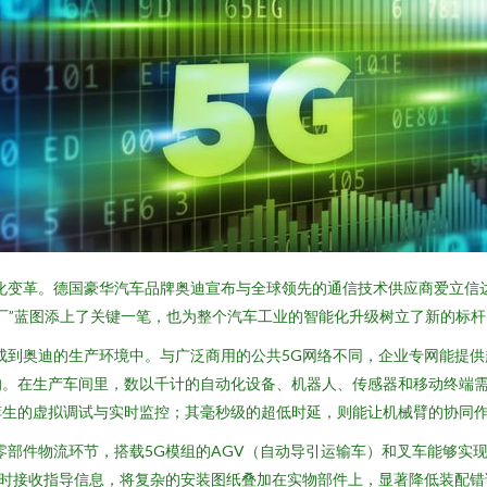
字化变革。德国豪华汽车品牌奥迪宣布与全球领先的通信技术供应商爱立信
厂”蓝图添上了关键一笔，也为整个汽车工业的智能化升级树立了新的标杆
成到奥迪的生产环境中。与广泛商用的公共5G网络不同，企业专网能提
。在生产车间里，数以千计的自动化设备、机器人、传感器和移动终端需
孪生的虚拟调试与实时监控；其毫秒级的超低时延，则能让机械臂的协同
零部件物流环节，搭载5G模组的AGV（自动导引运输车）和叉车能够实
实时接收指导信息，将复杂的安装图纸叠加在实物部件上，显著降低装配错